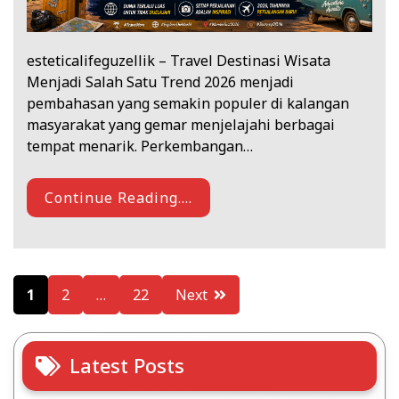
esteticalifeguzellik – Travel Destinasi Wisata
Menjadi Salah Satu Trend 2026 menjadi
pembahasan yang semakin populer di kalangan
masyarakat yang gemar menjelajahi berbagai
tempat menarik. Perkembangan…
Continue Reading....
Posts
1
2
…
22
Next
pagination
Latest Posts