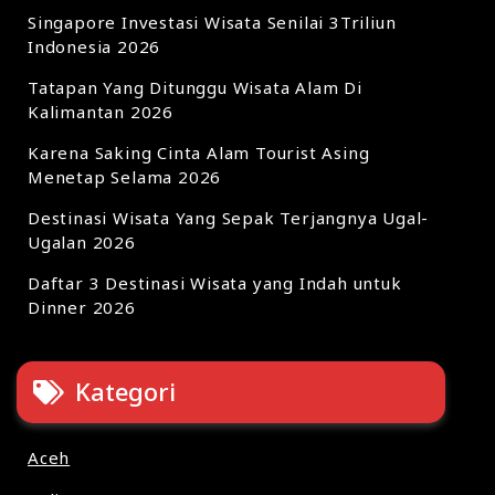
Singapore Investasi Wisata Senilai 3Triliun
Indonesia 2026
Tatapan Yang Ditunggu Wisata Alam Di
Kalimantan 2026
Karena Saking Cinta Alam Tourist Asing
Menetap Selama 2026
Destinasi Wisata Yang Sepak Terjangnya Ugal-
Ugalan 2026
Daftar 3 Destinasi Wisata yang Indah untuk
Dinner 2026
Kategori
Aceh