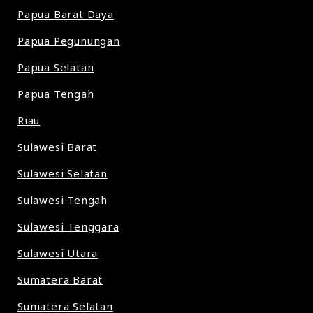
Papua Barat Daya
Papua Pegunungan
Papua Selatan
Papua Tengah
Riau
Sulawesi Barat
Sulawesi Selatan
Sulawesi Tengah
Sulawesi Tenggara
Sulawesi Utara
Sumatera Barat
Sumatera Selatan