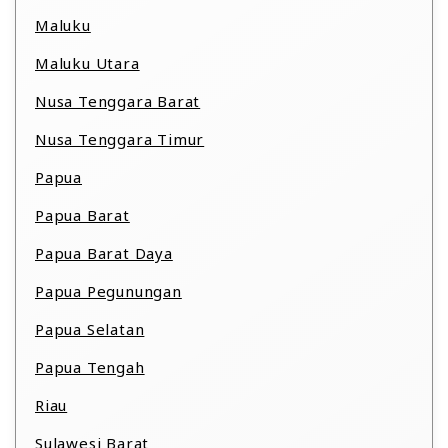
Maluku
Maluku Utara
Nusa Tenggara Barat
Nusa Tenggara Timur
Papua
Papua Barat
Papua Barat Daya
Papua Pegunungan
Papua Selatan
Papua Tengah
Riau
Sulawesi Barat