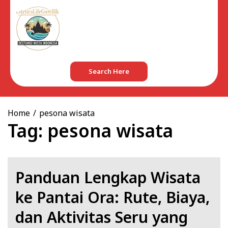
Skip
to
content
Search Here
Home
pesona wisata
Tag:
pesona wisata
Panduan Lengkap Wisata
ke Pantai Ora: Rute, Biaya,
dan Aktivitas Seru yang