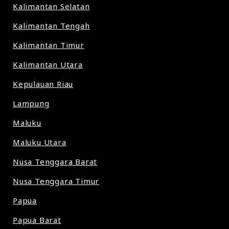
Kalimantan Selatan
Kalimantan Tengah
Kalimantan Timur
Kalimantan Utara
Kepulauan Riau
Lampung
Maluku
Maluku Utara
Nusa Tenggara Barat
Nusa Tenggara Timur
Papua
Papua Barat