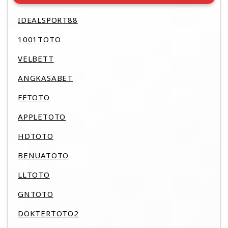
IDEALSPORT88
1001TOTO
VELBETT
ANGKASABET
FFTOTO
APPLETOTO
HDTOTO
BENUATOTO
LLTOTO
GNTOTO
DOKTERTOTO2