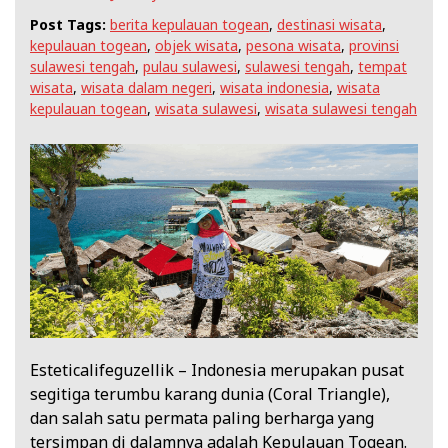
Post Tags:
berita kepulauan togean
,
destinasi wisata
,
kepulauan togean
,
objek wisata
,
pesona wisata
,
provinsi
sulawesi tengah
,
pulau sulawesi
,
sulawesi tengah
,
tempat
wisata
,
wisata dalam negeri
,
wisata indonesia
,
wisata
kepulauan togean
,
wisata sulawesi
,
wisata sulawesi tengah
Esteticalifeguzellik – Indonesia merupakan pusat
segitiga terumbu karang dunia (Coral Triangle),
dan salah satu permata paling berharga yang
tersimpan di dalamnya adalah Kepulauan Togean.