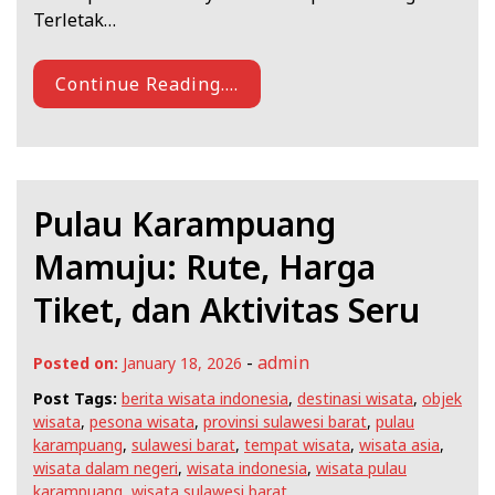
Terletak…
Continue Reading....
Pulau Karampuang
Mamuju: Rute, Harga
Tiket, dan Aktivitas Seru
-
admin
Posted on:
January 18, 2026
Post Tags:
berita wisata indonesia
,
destinasi wisata
,
objek
wisata
,
pesona wisata
,
provinsi sulawesi barat
,
pulau
karampuang
,
sulawesi barat
,
tempat wisata
,
wisata asia
,
wisata dalam negeri
,
wisata indonesia
,
wisata pulau
karampuang
,
wisata sulawesi barat