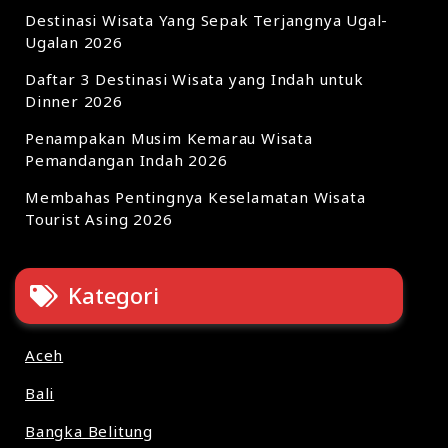
Destinasi Wisata Yang Sepak Terjangnya Ugal-
Ugalan 2026
Daftar 3 Destinasi Wisata yang Indah untuk
Dinner 2026
Penampakan Musim Kemarau Wisata
Pemandangan Indah 2026
Membahas Pentingnya Keselamatan Wisata
Tourist Asing 2026
Kategori
Aceh
Bali
Bangka Belitung