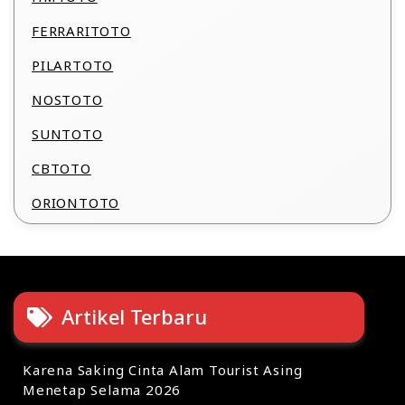
FERRARITOTO
PILARTOTO
NOSTOTO
SUNTOTO
CBTOTO
ORIONTOTO
Artikel Terbaru
Karena Saking Cinta Alam Tourist Asing
Menetap Selama 2026