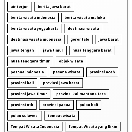
air terjun
berita jawa barat
berita wisata indonesia
berita wisata maluku
berita wisata yogyakarta
destinasi wisata
destinasi wisata indonesia
gorontalo
jawa barat
jawa tengah
jawa timur
nusa tenggara barat
nusa tenggara timur
objek wisata
pesona indonesia
pesona wisata
provinsi aceh
provinsi bali
provinsi jawa barat
provinsi jawa timur
provinsi kalimantan utara
provinsi ntb
provinsi papua
pulau bali
pulau sulawesi
tempat wisata
Tempat Wisata Indonesia
Tempat Wisata yang Bikin