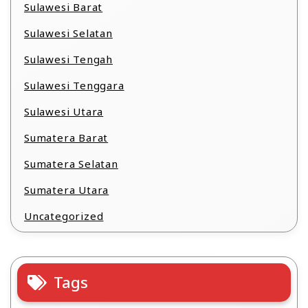
Sulawesi Barat
Sulawesi Selatan
Sulawesi Tengah
Sulawesi Tenggara
Sulawesi Utara
Sumatera Barat
Sumatera Selatan
Sumatera Utara
Uncategorized
Tags