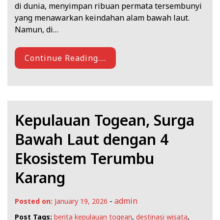
di dunia, menyimpan ribuan permata tersembunyi
yang menawarkan keindahan alam bawah laut.
Namun, di…
Continue Reading....
Kepulauan Togean, Surga
Bawah Laut dengan 4
Ekosistem Terumbu
Karang
-
admin
Posted on:
January 19, 2026
Post Tags:
berita kepulauan togean
,
destinasi wisata
,