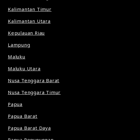
Kalimantan Timur
Kalimantan Utara
Kepulauan Riau
Lampung
Maluku
Maluku Utara
Nusa Tenggara Barat
Nusa Tenggara Timur
Papua
Papua Barat
Papua Barat Daya
Papua Pegunungan