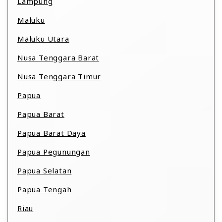
Lampung
Maluku
Maluku Utara
Nusa Tenggara Barat
Nusa Tenggara Timur
Papua
Papua Barat
Papua Barat Daya
Papua Pegunungan
Papua Selatan
Papua Tengah
Riau