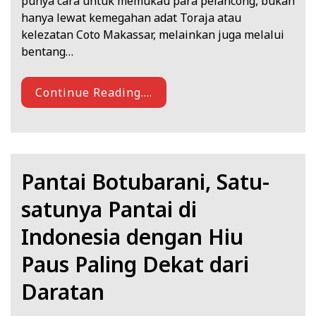
punya cara untuk memukau para pelancong, bukan
hanya lewat kemegahan adat Toraja atau
kelezatan Coto Makassar, melainkan juga melalui
bentang…
Continue Reading....
Pantai Botubarani, Satu-
satunya Pantai di
Indonesia dengan Hiu
Paus Paling Dekat dari
Daratan