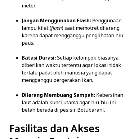
meter.
Jangan Menggunakan Flash:
Penggunaan
lampu kilat (
flash
) saat memotret dilarang
karena dapat mengganggu penglihatan hiu
paus.
Batasi Durasi:
Setiap kelompok biasanya
diberikan waktu tertentu agar lokasi tidak
terlalu padat oleh manusia yang dapat
mengganggu pergerakan ikan.
Dilarang Membuang Sampah:
Kebersihan
laut adalah kunci utama agar hiu-hiu ini
betah berada di pesisir Botubarani.
Fasilitas dan Akses