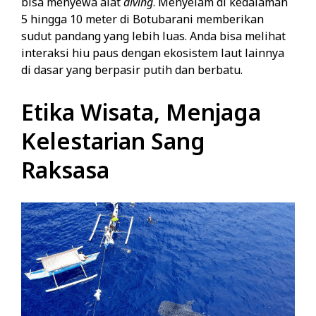
bisa menyewa alat
diving
. Menyelam di kedalaman
5 hingga 10 meter di Botubarani memberikan
sudut pandang yang lebih luas. Anda bisa melihat
interaksi hiu paus dengan ekosistem laut lainnya
di dasar yang berpasir putih dan berbatu.
Etika Wisata, Menjaga
Kelestarian Sang
Raksasa