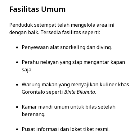
Fasilitas Umum
Penduduk setempat telah mengelola area ini
dengan baik. Tersedia fasilitas seperti:
Penyewaan alat snorkeling dan diving.
Perahu nelayan yang siap mengantar kapan
saja.
Warung makan yang menyajikan kuliner khas
Gorontalo seperti
Binte Biluhuta
.
Kamar mandi umum untuk bilas setelah
berenang.
Pusat informasi dan loket tiket resmi.