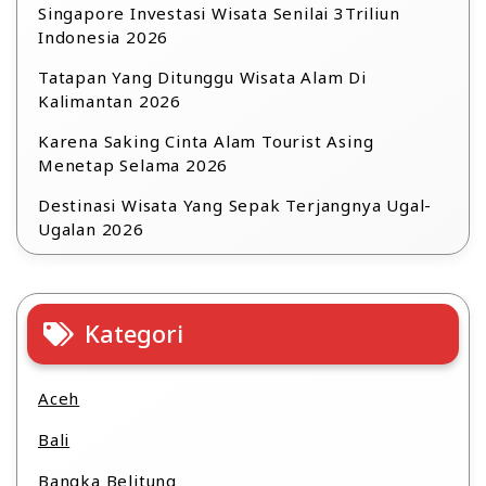
Singapore Investasi Wisata Senilai 3Triliun
Indonesia 2026
Tatapan Yang Ditunggu Wisata Alam Di
Kalimantan 2026
Karena Saking Cinta Alam Tourist Asing
Menetap Selama 2026
Destinasi Wisata Yang Sepak Terjangnya Ugal-
Ugalan 2026
Kategori
Aceh
Bali
Bangka Belitung