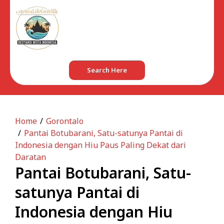
Skip
to
content
Search Here
Home
Gorontalo
Pantai Botubarani, Satu-satunya Pantai di
Indonesia dengan Hiu Paus Paling Dekat dari
Daratan
Pantai Botubarani, Satu-
satunya Pantai di
Indonesia dengan Hiu