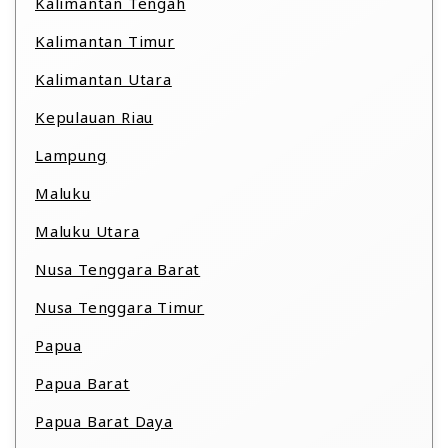
Kalimantan Tengah
Kalimantan Timur
Kalimantan Utara
Kepulauan Riau
Lampung
Maluku
Maluku Utara
Nusa Tenggara Barat
Nusa Tenggara Timur
Papua
Papua Barat
Papua Barat Daya