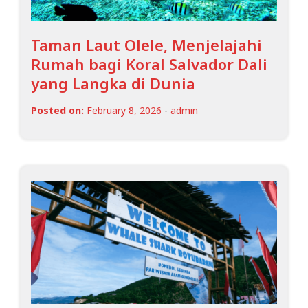
Taman Laut Olele, Menjelajahi
Rumah bagi Koral Salvador Dali
yang Langka di Dunia
Posted on:
February 8, 2026
-
admin