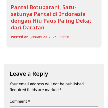
Pantai Botubarani, Satu-
satunya Pantai di Indonesia
dengan Hiu Paus Paling Dekat
dari Daratan
Posted on:
January 20, 2026
-
admin
Leave a Reply
Your email address will not be published.
Required fields are marked
*
Comment
*