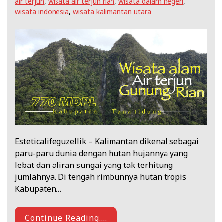
air terjun
,
wisata air terjun rian
,
wisata dalam negeri
,
wisata indonesia
,
wisata kalimantan utara
Esteticalifeguzellik – Kalimantan dikenal sebagai
paru-paru dunia dengan hutan hujannya yang
lebat dan aliran sungai yang tak terhitung
jumlahnya. Di tengah rimbunnya hutan tropis
Kabupaten…
Continue Reading....