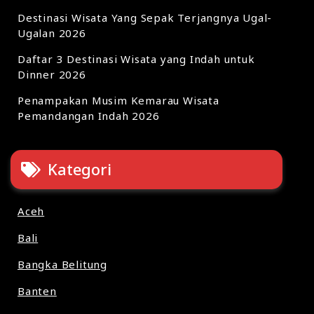
Destinasi Wisata Yang Sepak Terjangnya Ugal-
Ugalan 2026
Daftar 3 Destinasi Wisata yang Indah untuk
Dinner 2026
Penampakan Musim Kemarau Wisata
Pemandangan Indah 2026
Kategori
Aceh
Bali
Bangka Belitung
Banten