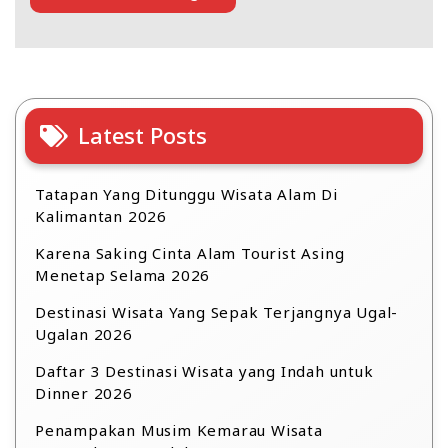
Latest Posts
Tatapan Yang Ditunggu Wisata Alam Di
Kalimantan 2026
Karena Saking Cinta Alam Tourist Asing
Menetap Selama 2026
Destinasi Wisata Yang Sepak Terjangnya Ugal-
Ugalan 2026
Daftar 3 Destinasi Wisata yang Indah untuk
Dinner 2026
Penampakan Musim Kemarau Wisata