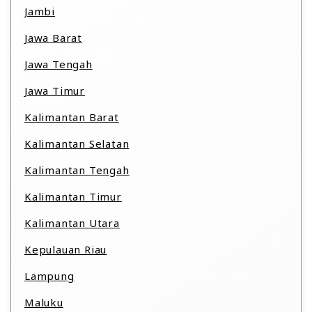
Jambi
Jawa Barat
Jawa Tengah
Jawa Timur
Kalimantan Barat
Kalimantan Selatan
Kalimantan Tengah
Kalimantan Timur
Kalimantan Utara
Kepulauan Riau
Lampung
Maluku