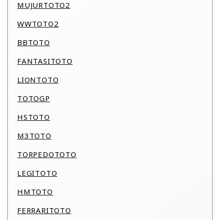
MUJURTOTO2
WWTOTO2
BBTOTO
FANTASITOTO
LIONTOTO
TOTOGP
HSTOTO
M3TOTO
TORPEDOTOTO
LEGITOTO
HMTOTO
FERRARITOTO