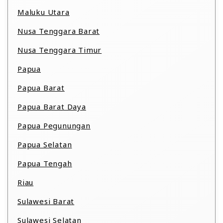
Maluku Utara
Nusa Tenggara Barat
Nusa Tenggara Timur
Papua
Papua Barat
Papua Barat Daya
Papua Pegunungan
Papua Selatan
Papua Tengah
Riau
Sulawesi Barat
Sulawesi Selatan