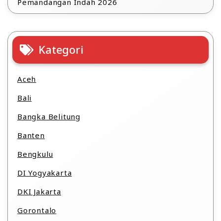
Pemandangan Indah 2026
Kategori
Aceh
Bali
Bangka Belitung
Banten
Bengkulu
DI Yogyakarta
DKI Jakarta
Gorontalo