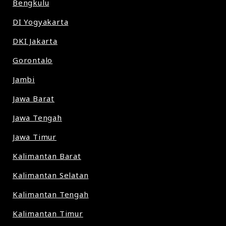
Bengkulu
DI Yogyakarta
DKI Jakarta
Gorontalo
Jambi
Jawa Barat
Jawa Tengah
Jawa Timur
Kalimantan Barat
Kalimantan Selatan
Kalimantan Tengah
Kalimantan Timur