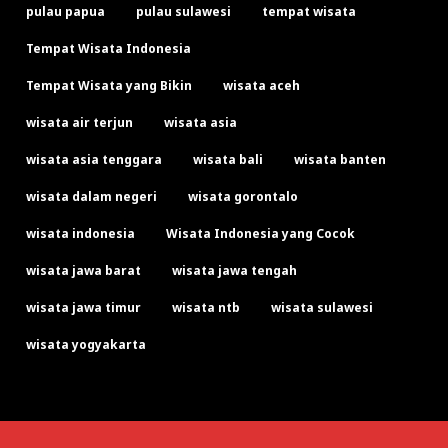
pulau papua
pulau sulawesi
tempat wisata
Tempat Wisata Indonesia
Tempat Wisata yang Bikin
wisata aceh
wisata air terjun
wisata asia
wisata asia tenggara
wisata bali
wisata banten
wisata dalam negeri
wisata gorontalo
wisata indonesia
Wisata Indonesia yang Cocok
wisata jawa barat
wisata jawa tengah
wisata jawa timur
wisata ntb
wisata sulawesi
wisata yogyakarta