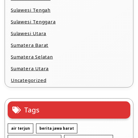
Sulawesi Tengah
Sulawesi Tenggara
Sulawesi Utara
Sumatera Barat
Sumatera Selatan
Sumatera Utara
Uncategorized
Tags
air terjun
berita jawa barat