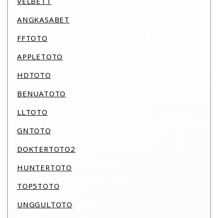
VELBETT
ANGKASABET
FFTOTO
APPLETOTO
HDTOTO
BENUATOTO
LLTOTO
GNTOTO
DOKTERTOTO2
HUNTERTOTO
TOP5TOTO
UNGGULTOTO