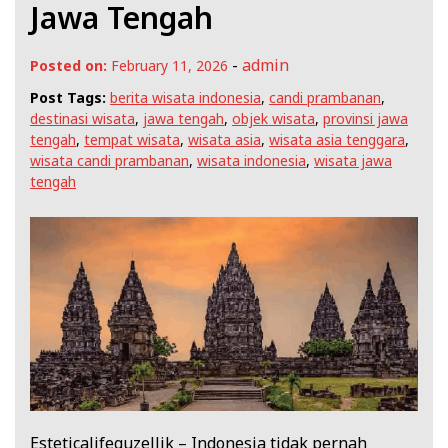
Jawa Tengah
-
admin
Posted on:
February 11, 2026
Post Tags:
berita wisata indonesia
,
candi prambanan
,
destinasi wisata
,
jawa tengah
,
objek wisata
,
provinsi jawa
tengah
,
tempat wisata
,
wisata asia
,
wisata asia tenggara
,
wisata candi prambanan
,
wisata indonesia
,
wisata jawa
tengah
Esteticalifeguzellik – Indonesia tidak pernah