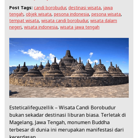
Post Tags:
candi borobudur
,
destinasi wisata
,
jawa
tengah
,
objek wisata
,
pesona indonesia
,
pesona wisata
,
tempat wisata
,
wisata candi borobudur
,
wisata dalam
negeri
,
wisata indonesia
,
wisata jawa tengah
Esteticalifeguzellik – Wisata Candi Borobudur
bukan sekadar destinasi liburan biasa. Terletak di
Magelang, Jawa Tengah, monumen Buddha
terbesar di dunia ini merupakan manifestasi dari
kecerdasan…