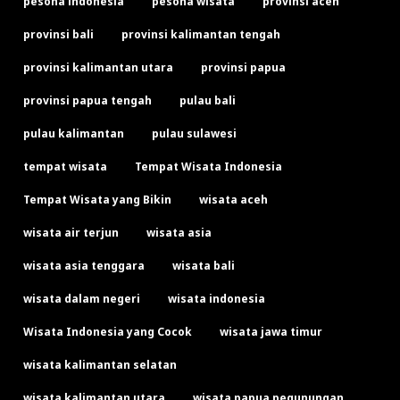
pesona indonesia
pesona wisata
provinsi aceh
provinsi bali
provinsi kalimantan tengah
provinsi kalimantan utara
provinsi papua
provinsi papua tengah
pulau bali
pulau kalimantan
pulau sulawesi
tempat wisata
Tempat Wisata Indonesia
Tempat Wisata yang Bikin
wisata aceh
wisata air terjun
wisata asia
wisata asia tenggara
wisata bali
wisata dalam negeri
wisata indonesia
Wisata Indonesia yang Cocok
wisata jawa timur
wisata kalimantan selatan
wisata kalimantan utara
wisata papua pegunungan