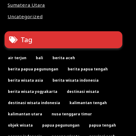
Sumatera Utara
Uncategorized
Tag
air terjun
bali
berita aceh
berita papua pegunungan
berita papua tengah
berita wisata asia
berita wisata indonesia
berita wisata yogyakarta
destinasi wisata
destinasi wisata indonesia
kalimantan tengah
kalimantan utara
nusa tenggara timur
objek wisata
papua pegunungan
papua tengah