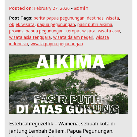
-
admin
Posted on:
February 27, 2026
Post Tags:
berita papua pegunungan
,
destinasi wisata
,
objek wisata
,
papua pegunungan
,
pasir putih aikima
,
provinsi papua pegunungan
,
tempat wisata
,
wisata asia
,
wisata asia tenggara
,
wisata dalam negeri
,
wisata
indonesia
,
wisata papua pegunungan
Esteticalifeguzellik – Wamena, sebuah kota di
jantung Lembah Baliem, Papua Pegunungan,