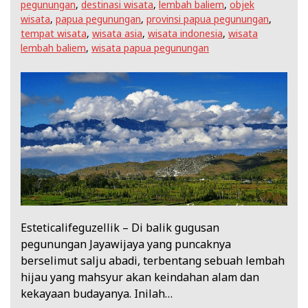
pegunungan
,
destinasi wisata
,
lembah baliem
,
objek
wisata
,
papua pegunungan
,
provinsi papua pegunungan
,
tempat wisata
,
wisata asia
,
wisata indonesia
,
wisata
lembah baliem
,
wisata papua pegunungan
Esteticalifeguzellik – Di balik gugusan
pegunungan Jayawijaya yang puncaknya
berselimut salju abadi, terbentang sebuah lembah
hijau yang mahsyur akan keindahan alam dan
kekayaan budayanya. Inilah…