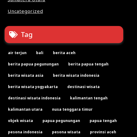
Uncategorized
Tag
air terjun
bali
berita aceh
berita papua pegunungan
berita papua tengah
berita wisata asia
berita wisata indonesia
berita wisata yogyakarta
destinasi wisata
destinasi wisata indonesia
kalimantan tengah
kalimantan utara
nusa tenggara timur
objek wisata
papua pegunungan
papua tengah
pesona indonesia
pesona wisata
provinsi aceh