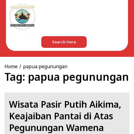
Skip
to
content
Search Here
Home
papua pegunungan
Tag:
papua pegunungan
Wisata Pasir Putih Aikima,
Keajaiban Pantai di Atas
Pegunungan Wamena