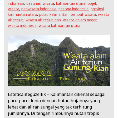
indonesia
,
destinasi wisata
,
kalimantan utara
,
objek
wisata
,
pariwisata indonesia
,
pesona indonesia
,
provinsi
kalimantan utara
,
pulau kalimantan
,
tempat wisata
,
wisata
air terjun
,
wisata air terjun rian
,
wisata dalam negeri
,
wisata indonesia
,
wisata kalimantan utara
Esteticalifeguzellik – Kalimantan dikenal sebagai
paru-paru dunia dengan hutan hujannya yang
lebat dan aliran sungai yang tak terhitung
jumlahnya. Di tengah rimbunnya hutan tropis