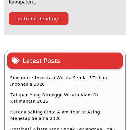
Kabupaten…
Continue Reading....
Latest Posts
Singapore Investasi Wisata Senilai 3Triliun
Indonesia 2026
Tatapan Yang Ditunggu Wisata Alam Di
Kalimantan 2026
Karena Saking Cinta Alam Tourist Asing
Menetap Selama 2026
Destinasi Wisata Yang Sepak Terjangnya Ugal-