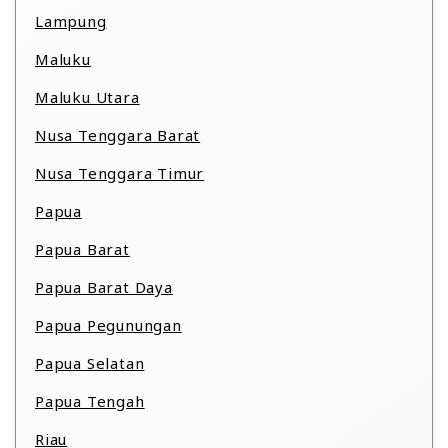
Lampung
Maluku
Maluku Utara
Nusa Tenggara Barat
Nusa Tenggara Timur
Papua
Papua Barat
Papua Barat Daya
Papua Pegunungan
Papua Selatan
Papua Tengah
Riau