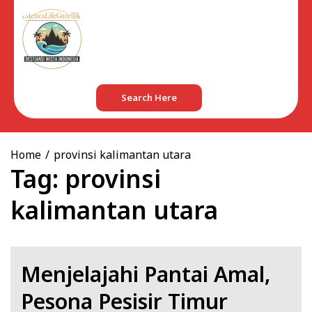
Skip
to
content
Search Here
Home
provinsi kalimantan utara
Tag:
provinsi
kalimantan utara
Menjelajahi Pantai Amal,
Pesona Pesisir Timur