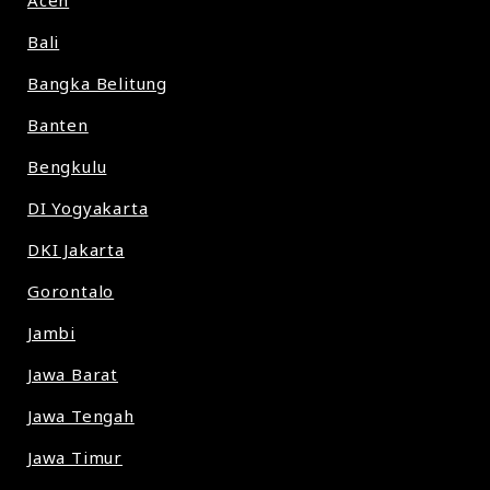
Aceh
Bali
Bangka Belitung
Banten
Bengkulu
DI Yogyakarta
DKI Jakarta
Gorontalo
Jambi
Jawa Barat
Jawa Tengah
Jawa Timur