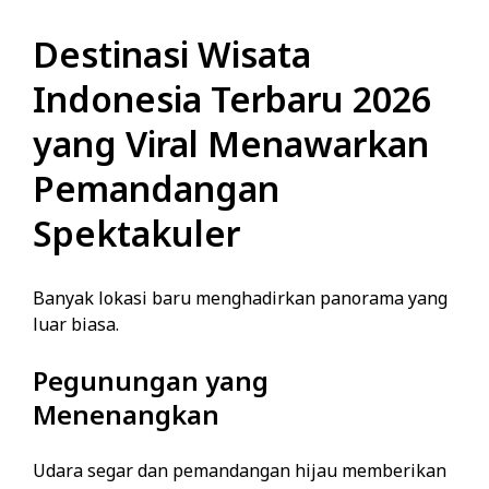
Destinasi Wisata
Indonesia Terbaru 2026
yang Viral Menawarkan
Pemandangan
Spektakuler
Banyak lokasi baru menghadirkan panorama yang
luar biasa.
Pegunungan yang
Menenangkan
Udara segar dan pemandangan hijau memberikan