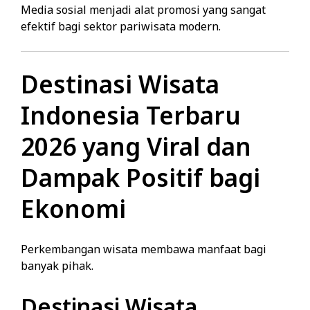
Media sosial menjadi alat promosi yang sangat
efektif bagi sektor pariwisata modern.
Destinasi Wisata
Indonesia Terbaru
2026 yang Viral dan
Dampak Positif bagi
Ekonomi
Perkembangan wisata membawa manfaat bagi
banyak pihak.
Destinasi Wisata