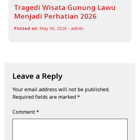
Tragedi Wisata Gunung Lawu
Menjadi Perhatian 2026
Posted on:
May 30, 2026
-
admin
Leave a Reply
Your email address will not be published.
Required fields are marked
*
Comment
*