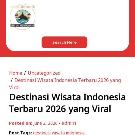
Skip
to
content
Search Here
Home
Uncategorized
Destinasi Wisata Indonesia Terbaru 2026 yang
Viral
Destinasi Wisata Indonesia
Terbaru 2026 yang Viral
-
admin
Posted on:
June 2, 2026
Post Tags:
destinasi wisata indonesia