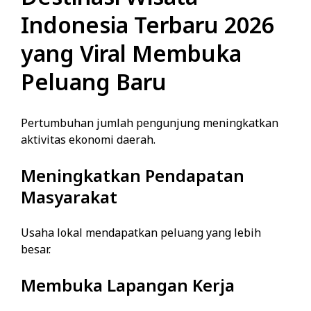
Indonesia Terbaru 2026
yang Viral Membuka
Peluang Baru
Pertumbuhan jumlah pengunjung meningkatkan
aktivitas ekonomi daerah.
Meningkatkan Pendapatan
Masyarakat
Usaha lokal mendapatkan peluang yang lebih
besar.
Membuka Lapangan Kerja