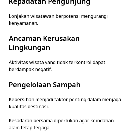
Kepadatan Pengunjung
Lonjakan wisatawan berpotensi mengurangi
kenyamanan.
Ancaman Kerusakan
Lingkungan
Aktivitas wisata yang tidak terkontrol dapat
berdampak negatif.
Pengelolaan Sampah
Kebersihan menjadi faktor penting dalam menjaga
kualitas destinasi.
Kesadaran bersama diperlukan agar keindahan
alam tetap terjaga.