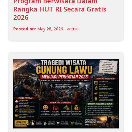
Program Berwisata Dalam
Rangka HUT RI Secara Gratis
2026
Posted on:
May 28, 2026
-
admin