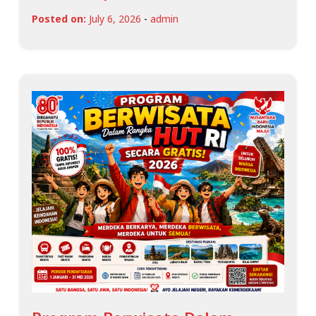
Posted on:
July 6, 2026
-
admin