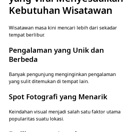
Kebutuhan Wisatawan
Wisatawan masa kini mencari lebih dari sekadar
tempat berlibur.
Pengalaman yang Unik dan
Berbeda
Banyak pengunjung menginginkan pengalaman
yang sulit ditemukan di tempat lain.
Spot Fotografi yang Menarik
Keindahan visual menjadi salah satu faktor utama
popularitas suatu lokasi.