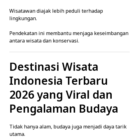
Wisatawan diajak lebih peduli terhadap
lingkungan.
Pendekatan ini membantu menjaga keseimbangan
antara wisata dan konservasi.
Destinasi Wisata
Indonesia Terbaru
2026 yang Viral dan
Pengalaman Budaya
Tidak hanya alam, budaya juga menjadi daya tarik
utama.