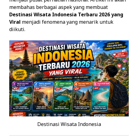
membahas berbagai aspek yang membuat
Destinasi Wisata Indonesia Terbaru 2026 yang
Viral
menjadi fenomena yang menarik untuk
diikuti.
Destinasi Wisata Indonesia