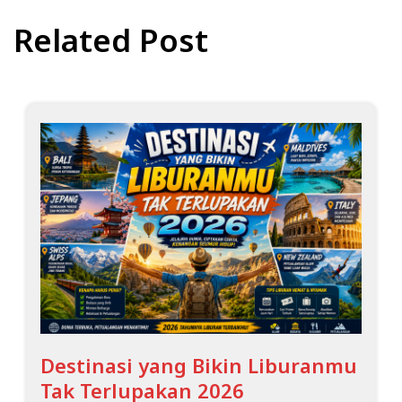
Related Post
Destinasi yang Bikin Liburanmu
Tak Terlupakan 2026