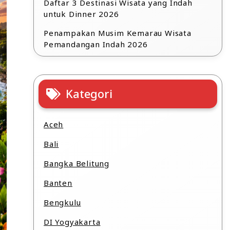
Daftar 3 Destinasi Wisata yang Indah
untuk Dinner 2026
Penampakan Musim Kemarau Wisata
Pemandangan Indah 2026
Kategori
Aceh
Bali
Bangka Belitung
Banten
Bengkulu
DI Yogyakarta