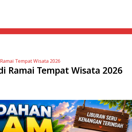
 Ramai Tempat Wisata 2026
di Ramai Tempat Wisata 2026