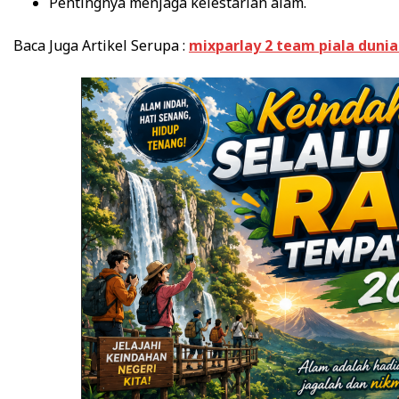
Pentingnya menjaga kelestarian alam.
Baca Juga Artikel Serupa :
mixparlay 2 team piala dunia