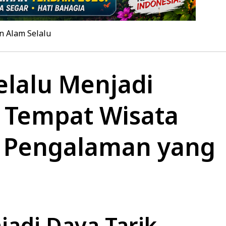
n Alam Selalu
lalu Menjadi
 Tempat Wisata
 Pengalaman yang
adi Daya Tarik