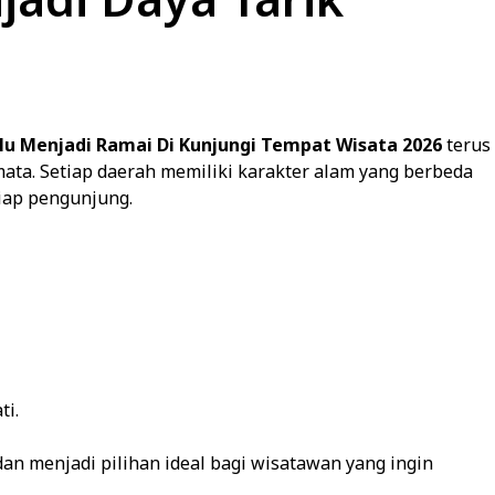
lu Menjadi Ramai Di Kunjungi Tempat Wisata 2026
terus
ta. Setiap daerah memiliki karakter alam yang berbeda
iap pengunjung.
ti.
n menjadi pilihan ideal bagi wisatawan yang ingin