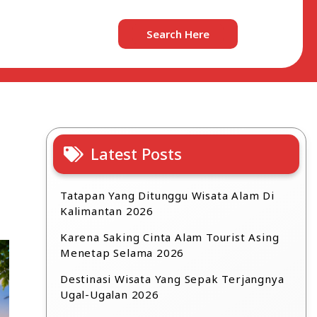
Search Here
Latest Posts
Tatapan Yang Ditunggu Wisata Alam Di
Kalimantan 2026
Karena Saking Cinta Alam Tourist Asing
Menetap Selama 2026
Destinasi Wisata Yang Sepak Terjangnya
Ugal-Ugalan 2026