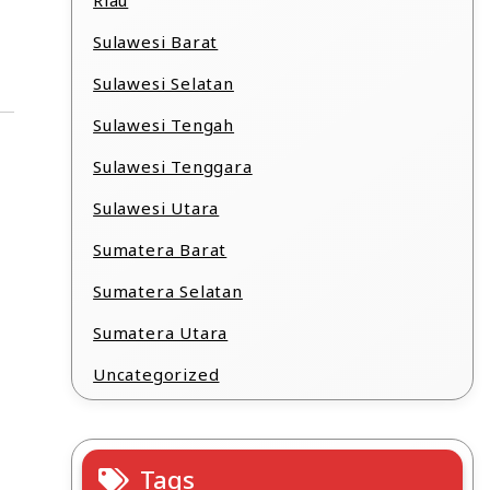
Riau
Sulawesi Barat
Sulawesi Selatan
Sulawesi Tengah
Sulawesi Tenggara
Sulawesi Utara
Sumatera Barat
Sumatera Selatan
Sumatera Utara
Uncategorized
Tags