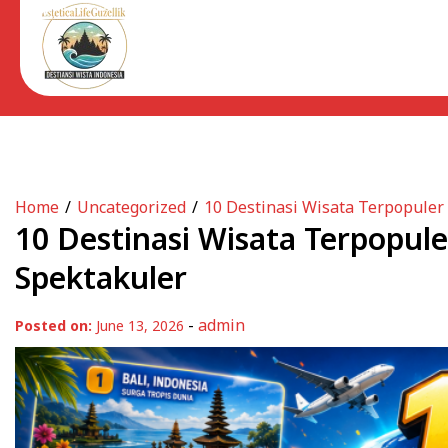
Skip
to
content
Home
Uncategorized
10 Destinasi Wisata Terpopule
10 Destinasi Wisata Terpopul
Spektakuler
-
admin
Posted on:
June 13, 2026