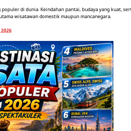
 populer di dunia. Keindahan pantai, budaya yang kuat, ser
n utama wisatawan domestik maupun mancanegara.
 2026