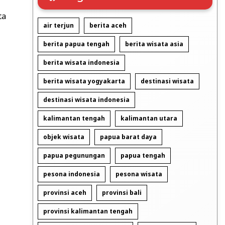
ta
air terjun
berita aceh
berita papua tengah
berita wisata asia
berita wisata indonesia
berita wisata yogyakarta
destinasi wisata
destinasi wisata indonesia
kalimantan tengah
kalimantan utara
objek wisata
papua barat daya
papua pegunungan
papua tengah
pesona indonesia
pesona wisata
provinsi aceh
provinsi bali
provinsi kalimantan tengah