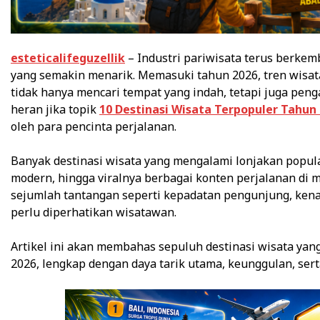
esteticalifeguzellik
– Industri pariwisata terus berke
yang semakin menarik. Memasuki tahun 2026, tren wisat
tidak hanya mencari tempat yang indah, tetapi juga peng
heran jika topik
10 Destinasi Wisata Terpopuler Tahun
oleh para pencinta perjalanan.
Banyak destinasi wisata yang mengalami lonjakan popular
modern, hingga viralnya berbagai konten perjalanan di me
sejumlah tantangan seperti kepadatan pengunjung, kena
perlu diperhatikan wisatawan.
Artikel ini akan membahas sepuluh destinasi wisata yan
2026, lengkap dengan daya tarik utama, keunggulan, ser