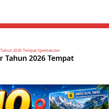
r Tahun 2026 Tempat Spektakuler
er Tahun 2026 Tempat