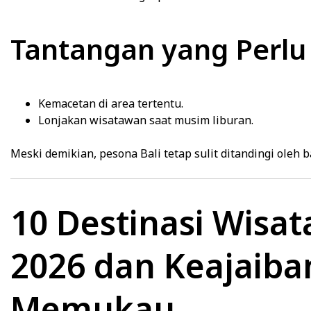
Tantangan yang Perlu
Kemacetan di area tertentu.
Lonjakan wisatawan saat musim liburan.
Meski demikian, pesona Bali tetap sulit ditandingi oleh b
10 Destinasi Wisa
2026 dan Keajaiba
Memukau