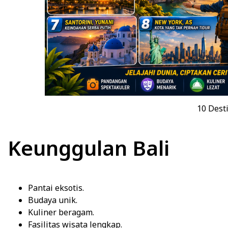
10 Dest
Keunggulan Bali
Pantai eksotis.
Budaya unik.
Kuliner beragam.
Fasilitas wisata lengkap.