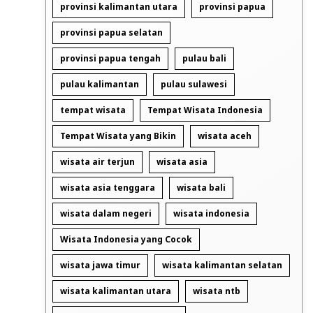
provinsi kalimantan utara
provinsi papua
provinsi papua selatan
provinsi papua tengah
pulau bali
pulau kalimantan
pulau sulawesi
tempat wisata
Tempat Wisata Indonesia
Tempat Wisata yang Bikin
wisata aceh
wisata air terjun
wisata asia
wisata asia tenggara
wisata bali
wisata dalam negeri
wisata indonesia
Wisata Indonesia yang Cocok
wisata jawa timur
wisata kalimantan selatan
wisata kalimantan utara
wisata ntb