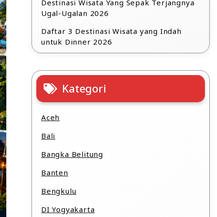
Destinasi Wisata Yang Sepak Terjangnya
Ugal-Ugalan 2026
Daftar 3 Destinasi Wisata yang Indah
untuk Dinner 2026
Kategori
Aceh
Bali
Bangka Belitung
Banten
Bengkulu
DI Yogyakarta