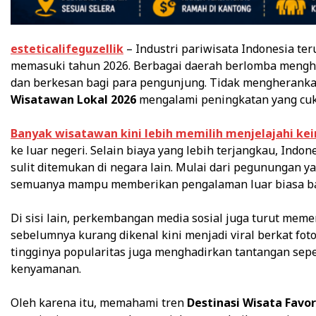
esteticalifeguzellik
– Industri pariwisata Indonesia t
memasuki tahun 2026. Berbagai daerah berlomba mengha
dan berkesan bagi para pengunjung. Tidak mengheranka
Wisatawan Lokal 2026
mengalami peningkatan yang cukup
Banyak wisatawan kini lebih memilih menjelajahi ke
ke luar negeri. Selain biaya yang lebih terjangkau, Ind
sulit ditemukan di negara lain. Mulai dari pegunungan
semuanya mampu memberikan pengalaman luar biasa bag
Di sisi lain, perkembangan media sosial juga turut mem
sebelumnya kurang dikenal kini menjadi viral berkat fot
tingginya popularitas juga menghadirkan tantangan sep
kenyamanan.
Oleh karena itu, memahami tren
Destinasi Wisata Favo