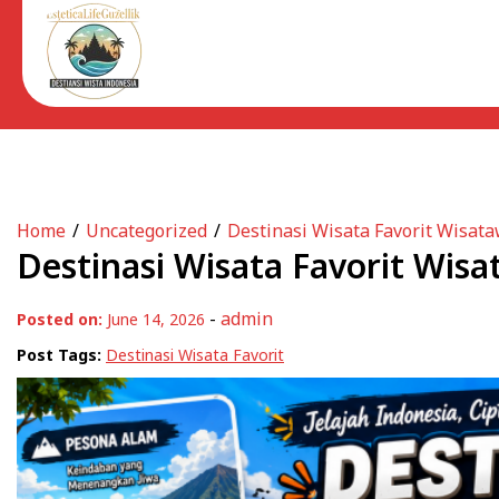
Skip
to
content
Home
Uncategorized
Destinasi Wisata Favorit Wisat
Destinasi Wisata Favorit Wis
-
admin
Posted on:
June 14, 2026
Post Tags:
Destinasi Wisata Favorit