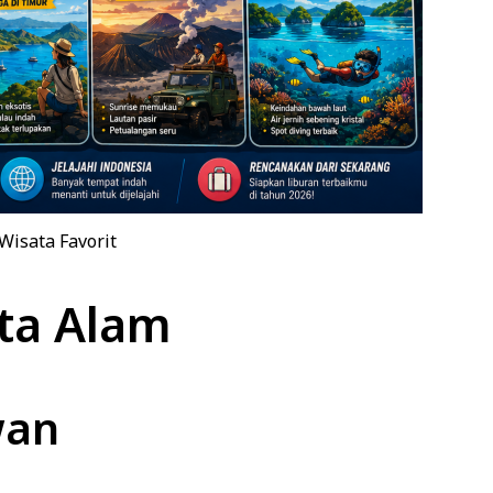
Wisata Favorit
ta Alam
wan