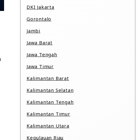
DKI Jakarta
Gorontalo
Jambi
Jawa Barat
Jawa Tengah
n
Jawa Timur
Kalimantan Barat
Kalimantan Selatan
Kalimantan Tengah
Kalimantan Timur
Kalimantan Utara
Kepulauan Riau