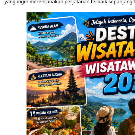
yang ingin merencanakan perjalanan terbaik sepanjang t