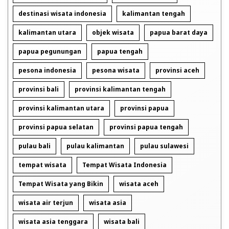
destinasi wisata indonesia
kalimantan tengah
kalimantan utara
objek wisata
papua barat daya
papua pegunungan
papua tengah
pesona indonesia
pesona wisata
provinsi aceh
provinsi bali
provinsi kalimantan tengah
provinsi kalimantan utara
provinsi papua
provinsi papua selatan
provinsi papua tengah
pulau bali
pulau kalimantan
pulau sulawesi
tempat wisata
Tempat Wisata Indonesia
Tempat Wisata yang Bikin
wisata aceh
wisata air terjun
wisata asia
wisata asia tenggara
wisata bali