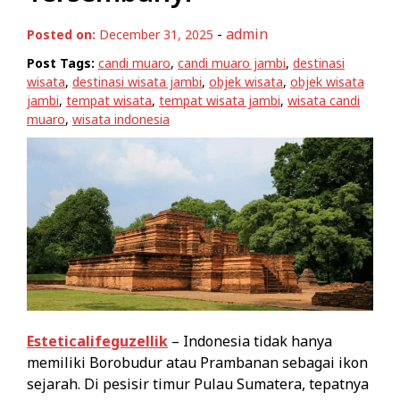
-
admin
Posted on:
December 31, 2025
Post Tags:
candi muaro
,
candi muaro jambi
,
destinasi
wisata
,
destinasi wisata jambi
,
objek wisata
,
objek wisata
jambi
,
tempat wisata
,
tempat wisata jambi
,
wisata candi
muaro
,
wisata indonesia
Esteticalifeguzellik
– Indonesia tidak hanya
memiliki Borobudur atau Prambanan sebagai ikon
sejarah. Di pesisir timur Pulau Sumatera, tepatnya