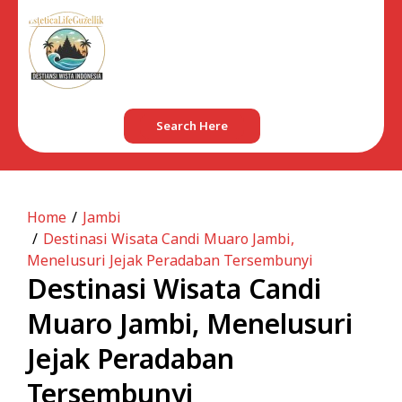
Skip
to
content
Search Here
Home
Jambi
Destinasi Wisata Candi Muaro Jambi,
Menelusuri Jejak Peradaban Tersembunyi
Destinasi Wisata Candi
Muaro Jambi, Menelusuri
Jejak Peradaban
Tersembunyi