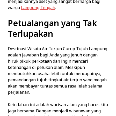
menjadikannya aset yang sangat berharga bagi
warga
Lampung Tengah
.
Petualangan yang Tak
Terlupakan
Destinasi Wisata Air Terjun Curup Tujuh Lampung
adalah jawaban bagi Anda yang jenuh dengan
hiruk pikuk perkotaan dan ingin mencari
ketenangan di pelukan alam. Meskipun
membutuhkan usaha lebih untuk mencapainya,
pemandangan tujuh tingkat air terjun yang megah
akan membayar tuntas semua rasa lelah selama
perjalanan.
Keindahan ini adalah warisan alam yang harus kita
jaga bersama. Dengan menjadi wisatawan yang