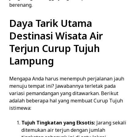
berenang.
Daya Tarik Utama
Destinasi Wisata Air
Terjun Curup Tujuh
Lampung
Mengapa Anda harus menempuh perjalanan jauh
menuju tempat ini? Jawabannya terletak pada
variasi pemandangan yang ditawarkan. Berikut
adalah beberapa hal yang membuat Curup Tujuh
istimewa:
Tujuh Tingkatan yang Eksotis:
Jarang sekali
ditemukan air terjun dengan jumlah