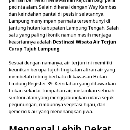
pernah berhenti menawarkan kejutan bagi para
pecinta alam. Selain dikenal dengan Way Kambas
dan keindahan pantai di pesisir selatannya,
Lampung menyimpan permata tersembunyi di
jantung hutan kabupaten Lampung Tengah. Salah
satu yang paling ikonik namun masih menjaga
keasriannya adalah
Destinasi Wisata Air Terjun
Curup Tujuh Lampung
.
Sesuai dengan namanya, air terjun ini memiliki
keunikan berupa tujuh tingkatan aliran air yang
membelah tebing berbatu di kawasan Hutan
Lindung Register 39. Keindahan yang ditawarkan
bukan sekadar tumpahan air, melainkan sebuah
simfoni alam yang menggabungkan udara sejuk
pegunungan, rimbunnya vegetasi hijau, dan
gemericik air yang menenangkan jiwa.
Mengenal Lebih Dekat