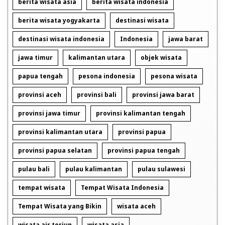
berita wisata asia
berita wisata indonesia
berita wisata yogyakarta
destinasi wisata
destinasi wisata indonesia
Indonesia
jawa barat
jawa timur
kalimantan utara
objek wisata
papua tengah
pesona indonesia
pesona wisata
provinsi aceh
provinsi bali
provinsi jawa barat
provinsi jawa timur
provinsi kalimantan tengah
provinsi kalimantan utara
provinsi papua
provinsi papua selatan
provinsi papua tengah
pulau bali
pulau kalimantan
pulau sulawesi
tempat wisata
Tempat Wisata Indonesia
Tempat Wisata yang Bikin
wisata aceh
wisata air terjun
wisata asia