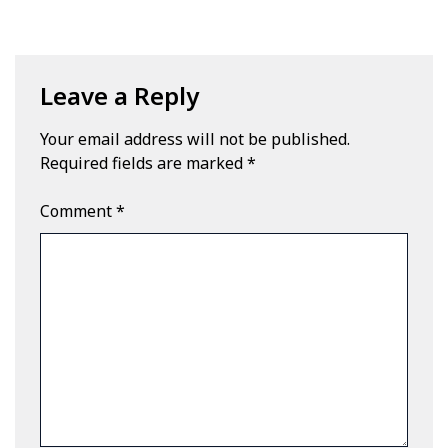
Leave a Reply
Your email address will not be published.
Required fields are marked
*
Comment
*