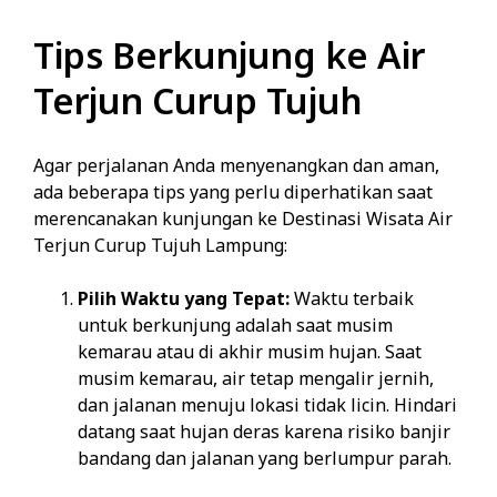
Tips Berkunjung ke Air
Terjun Curup Tujuh
Agar perjalanan Anda menyenangkan dan aman,
ada beberapa tips yang perlu diperhatikan saat
merencanakan kunjungan ke Destinasi Wisata Air
Terjun Curup Tujuh Lampung:
Pilih Waktu yang Tepat:
Waktu terbaik
untuk berkunjung adalah saat musim
kemarau atau di akhir musim hujan. Saat
musim kemarau, air tetap mengalir jernih,
dan jalanan menuju lokasi tidak licin. Hindari
datang saat hujan deras karena risiko banjir
bandang dan jalanan yang berlumpur parah.