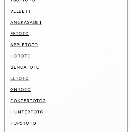
VELBETT
ANGKASABET
FFTOTO
APPLETOTO
HDTOTO
BENUATOTO
LLTOTO
GNTOTO
DOKTERTOTO2
HUNTERTOTO
TOP5TOTO