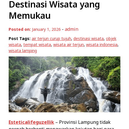
Destinasi Wisata yang
Memukau
-
admin
Posted on:
January 1, 2026
Post Tags:
air terjun curup tujuh
,
destinasi wisata
,
objek
wisata
,
tempat wisata
,
wisata air terjun
,
wisata indonesia
,
wisata lamping
Esteticalifeguzellik
– Provinsi Lampung tidak