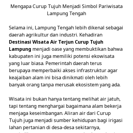
Mengapa Curup Tujuh Menjadi Simbol Pariwisata
Lampung Tengah
Selama ini, Lampung Tengah lebih dikenal sebagai
daerah agrikultur dan industri. Kehadiran
Destinasi Wisata Air Terjun Curup Tujuh
Lampung
menjadi oase yang membuktikan bahwa
kabupaten ini juga memiliki potensi ekowisata
yang luar biasa. Pemerintah daerah terus
berupaya memperbaiki akses infrastruktur agar
keajaiban alam ini bisa dinikmati oleh lebih
banyak orang tanpa merusak ekosistem yang ada.
Wisata ini bukan hanya tentang melihat air jatuh,
tapi tentang menghargai bagaimana alam bekerja
menjaga keseimbangan. Aliran air dari Curup
Tujuh juga menjadi sumber kehidupan bagi irigasi
lahan pertanian di desa-desa sekitarnya,