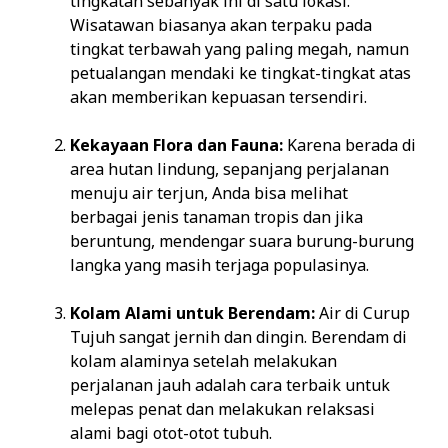
tingkatan sebanyak ini di satu lokasi.
Wisatawan biasanya akan terpaku pada
tingkat terbawah yang paling megah, namun
petualangan mendaki ke tingkat-tingkat atas
akan memberikan kepuasan tersendiri.
Kekayaan Flora dan Fauna:
Karena berada di
area hutan lindung, sepanjang perjalanan
menuju air terjun, Anda bisa melihat
berbagai jenis tanaman tropis dan jika
beruntung, mendengar suara burung-burung
langka yang masih terjaga populasinya.
Kolam Alami untuk Berendam:
Air di Curup
Tujuh sangat jernih dan dingin. Berendam di
kolam alaminya setelah melakukan
perjalanan jauh adalah cara terbaik untuk
melepas penat dan melakukan relaksasi
alami bagi otot-otot tubuh.