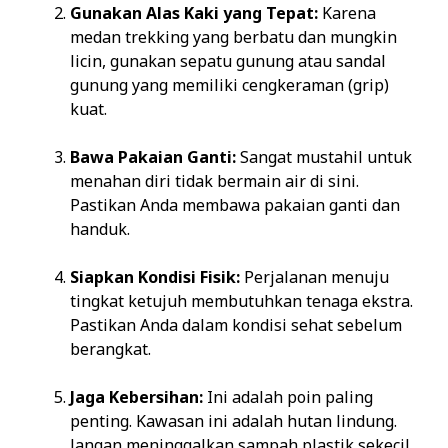
Gunakan Alas Kaki yang Tepat:
Karena
medan trekking yang berbatu dan mungkin
licin, gunakan sepatu gunung atau sandal
gunung yang memiliki cengkeraman (grip)
kuat.
Bawa Pakaian Ganti:
Sangat mustahil untuk
menahan diri tidak bermain air di sini.
Pastikan Anda membawa pakaian ganti dan
handuk.
Siapkan Kondisi Fisik:
Perjalanan menuju
tingkat ketujuh membutuhkan tenaga ekstra.
Pastikan Anda dalam kondisi sehat sebelum
berangkat.
Jaga Kebersihan:
Ini adalah poin paling
penting. Kawasan ini adalah hutan lindung.
Jangan meninggalkan sampah plastik sekecil