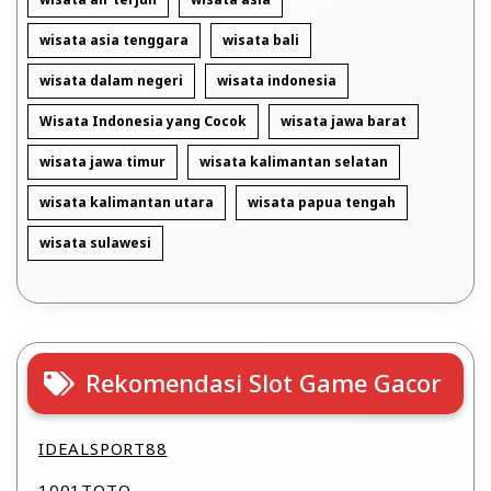
wisata asia tenggara
wisata bali
wisata dalam negeri
wisata indonesia
Wisata Indonesia yang Cocok
wisata jawa barat
wisata jawa timur
wisata kalimantan selatan
wisata kalimantan utara
wisata papua tengah
wisata sulawesi
Rekomendasi Slot Game Gacor
IDEALSPORT88
1001TOTO