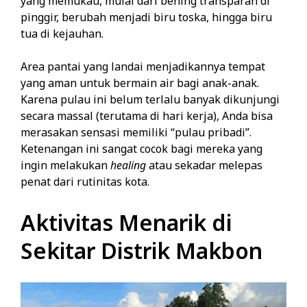
yang memukau, mulai dari bening transparan di
pinggir, berubah menjadi biru toska, hingga biru
tua di kejauhan.
Area pantai yang landai menjadikannya tempat
yang aman untuk bermain air bagi anak-anak.
Karena pulau ini belum terlalu banyak dikunjungi
secara massal (terutama di hari kerja), Anda bisa
merasakan sensasi memiliki “pulau pribadi”.
Ketenangan ini sangat cocok bagi mereka yang
ingin melakukan
healing
atau sekadar melepas
penat dari rutinitas kota.
Aktivitas Menarik di
Sekitar Distrik Makbon