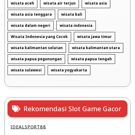
wisata aceh
wisata air terjun
wisata asia
wisata asia tenggara
wisata bali
wisata dalam negeri
wisata indonesia
Wisata Indonesia yang Cocok
wisata jawa timur
wisata kalimantan selatan
wisata kalimantan utara
wisata papua pegunungan
wisata papua tengah
wisata sulawesi
wisata yogyakarta
Rekomendasi Slot Game Gacor
IDEALSPORT88