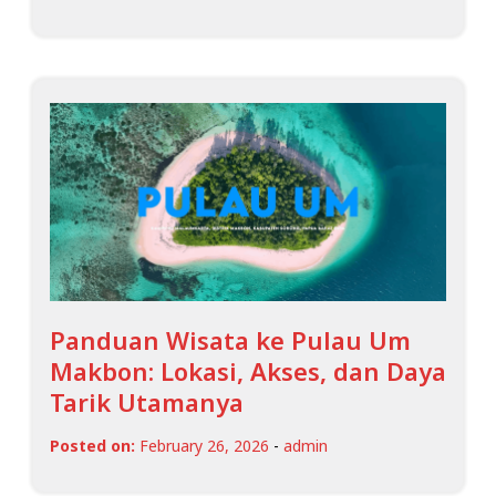
Panduan Wisata ke Pulau Um
Makbon: Lokasi, Akses, dan Daya
Tarik Utamanya
Posted on:
February 26, 2026
-
admin