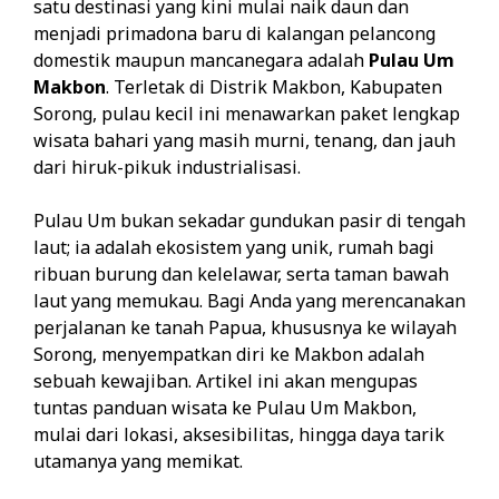
satu destinasi yang kini mulai naik daun dan
menjadi primadona baru di kalangan pelancong
domestik maupun mancanegara adalah
Pulau Um
Makbon
. Terletak di Distrik Makbon, Kabupaten
Sorong, pulau kecil ini menawarkan paket lengkap
wisata bahari yang masih murni, tenang, dan jauh
dari hiruk-pikuk industrialisasi.
Pulau Um bukan sekadar gundukan pasir di tengah
laut; ia adalah ekosistem yang unik, rumah bagi
ribuan burung dan kelelawar, serta taman bawah
laut yang memukau. Bagi Anda yang merencanakan
perjalanan ke tanah Papua, khususnya ke wilayah
Sorong, menyempatkan diri ke Makbon adalah
sebuah kewajiban. Artikel ini akan mengupas
tuntas panduan wisata ke Pulau Um Makbon,
mulai dari lokasi, aksesibilitas, hingga daya tarik
utamanya yang memikat.