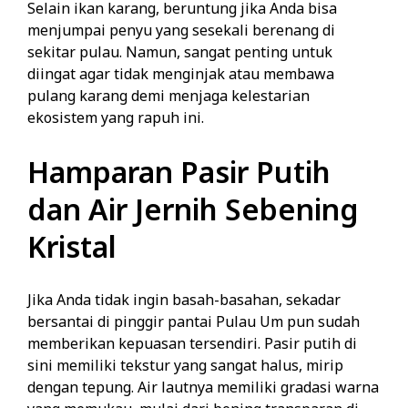
Selain ikan karang, beruntung jika Anda bisa
menjumpai penyu yang sesekali berenang di
sekitar pulau. Namun, sangat penting untuk
diingat agar tidak menginjak atau membawa
pulang karang demi menjaga kelestarian
ekosistem yang rapuh ini.
Hamparan Pasir Putih
dan Air Jernih Sebening
Kristal
Jika Anda tidak ingin basah-basahan, sekadar
bersantai di pinggir pantai Pulau Um pun sudah
memberikan kepuasan tersendiri. Pasir putih di
sini memiliki tekstur yang sangat halus, mirip
dengan tepung. Air lautnya memiliki gradasi warna