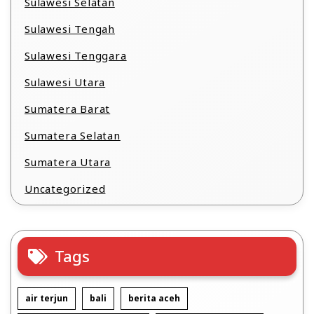
Sulawesi Selatan
Sulawesi Tengah
Sulawesi Tenggara
Sulawesi Utara
Sumatera Barat
Sumatera Selatan
Sumatera Utara
Uncategorized
Tags
air terjun
bali
berita aceh