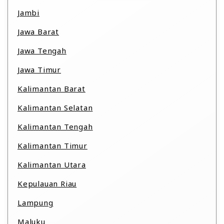
Jambi
Jawa Barat
Jawa Tengah
Jawa Timur
Kalimantan Barat
Kalimantan Selatan
Kalimantan Tengah
Kalimantan Timur
Kalimantan Utara
Kepulauan Riau
Lampung
Maluku