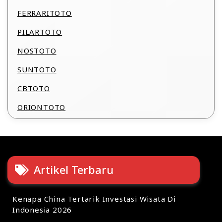
FERRARITOTO
PILARTOTO
NOSTOTO
SUNTOTO
CBTOTO
ORIONTOTO
Artikel Terbaru
Kenapa China Tertarik Investasi Wisata Di
Indonesia 2026