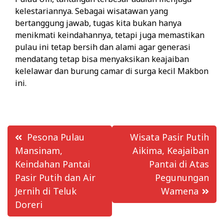
kelestariannya. Sebagai wisatawan yang
bertanggung jawab, tugas kita bukan hanya
menikmati keindahannya, tetapi juga memastikan
pulau ini tetap bersih dan alami agar generasi
mendatang tetap bisa menyaksikan keajaiban
kelelawar dan burung camar di surga kecil Makbon
ini.
Post
Pesona Pulau
Wisata Pasir Putih
navigation
Mansinam,
Aikima, Keajaiban
Keindahan Pantai
Pantai di Atas
Pasir Putih dan Air
Pegunungan
Jernih di Teluk
Wamena
Doreri