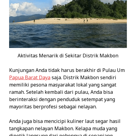
Aktivitas Menarik di Sekitar Distrik Makbon
Kunjungan Anda tidak harus berakhir di Pulau Um
Papua Barat Daya
saja. Distrik Makbon sendiri
memiliki pesona masyarakat lokal yang sangat
ramah. Setelah kembali dari pulau, Anda bisa
berinteraksi dengan penduduk setempat yang
mayoritas berprofesi sebagai nelayan.
Anda juga bisa mencicipi kuliner laut segar hasil
tangkapan nelayan Makbon. Kelapa muda yang
dipetik langsung dari pohonnya di sepanjang