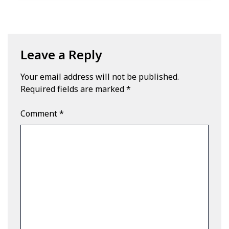
Leave a Reply
Your email address will not be published.
Required fields are marked
*
Comment
*