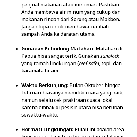
penjual makanan atau minuman. Pastikan
Anda membawa air minum yang cukup dan
makanan ringan dari Sorong atau Makbon.
Jangan lupa untuk membawa kembali
sampah Anda ke daratan utama.
Gunakan Pelindung Matahari:
Matahari di
Papua bisa sangat terik. Gunakan
sunblock
yang ramah lingkungan (
reef-safe
), topi, dan
kacamata hitam.
Waktu Berkunjung:
Bulan Oktober hingga
Februari biasanya memiliki cuaca yang baik,
namun selalu cek prakiraan cuaca lokal
karena ombak di pesisir utara bisa berubah
sewaktu-waktu.
Hormati Lingkungan:
Pulau ini adalah area
konservasi alami bagi burung dan kelelawar.