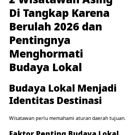
Di Tangkap Karena
Berulah 2026 dan
Pentingnya
Menghormati
Budaya Lokal
Budaya Lokal Menjadi
Identitas Destinasi
Wisatawan perlu memahami aturan daerah tujuan.
Faktor Penting Budaya Lokal