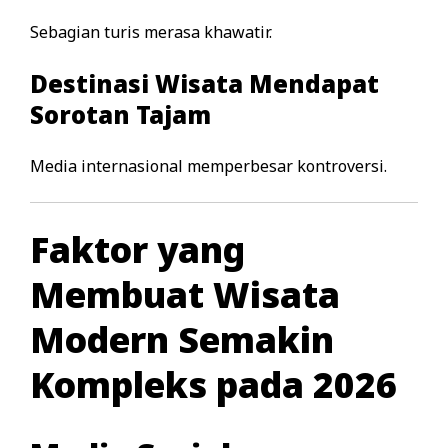
Sebagian turis merasa khawatir.
Destinasi Wisata Mendapat
Sorotan Tajam
Media internasional memperbesar kontroversi.
Faktor yang
Membuat Wisata
Modern Semakin
Kompleks pada 2026