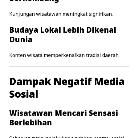
Kunjungan wisatawan meningkat signifikan.
Budaya Lokal Lebih Dikenal
Dunia
Konten wisata memperkenalkan tradisi daerah.
Dampak Negatif Media
Sosial
Wisatawan Mencari Sensasi
Berlebihan