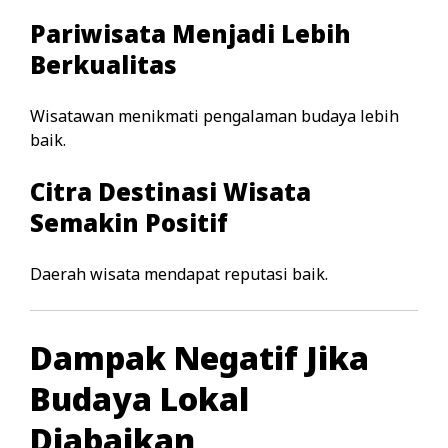
Pariwisata Menjadi Lebih
Berkualitas
Wisatawan menikmati pengalaman budaya lebih
baik.
Citra Destinasi Wisata
Semakin Positif
Daerah wisata mendapat reputasi baik.
Dampak Negatif Jika
Budaya Lokal
Diabaikan