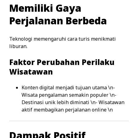
Memiliki Gaya
Perjalanan Berbeda
Teknologi memengaruhi cara turis menikmati
liburan.
Faktor Perubahan Perilaku
Wisatawan
Konten digital menjadi tujuan utama \n-
Wisata pengalaman semakin populer \n-
Destinasi unik lebih diminati \n- Wisatawan
aktif membagikan perjalanan online \n
Dampak Positif