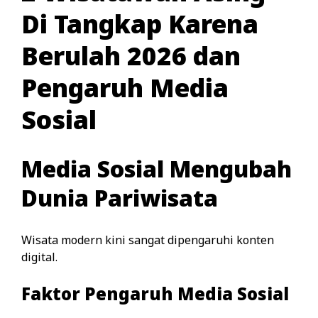
Di Tangkap Karena
Berulah 2026 dan
Pengaruh Media
Sosial
Media Sosial Mengubah
Dunia Pariwisata
Wisata modern kini sangat dipengaruhi konten
digital.
Faktor Pengaruh Media Sosial