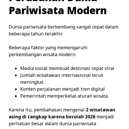
Pariwisata Modern
Dunia pariwisata berkembang sangat cepat dalam
beberapa tahun terakhir.
Beberapa faktor yang memengaruhi
perkembangan wisata modern:
Media sosial membuat destinasi cepat viral
Jumlah wisatawan internasional terus
meningkat
Konten perjalanan menjadi tren digital
Pemerintah memperketat aturan wisata
Karena itu, pembahasan mengenai
2 wisatawan
asing di tangkap karena berulah 2026
menjadi
perhatian besar dalam dunia pariwisata