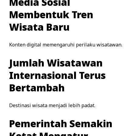
Media Sosial
Membentuk Tren
Wisata Baru
Konten digital memengaruhi perilaku wisatawan.
Jumlah Wisatawan
Internasional Terus
Bertambah
Destinasi wisata menjadi lebih padat.
Pemerintah Semakin
Ketat Mengatur