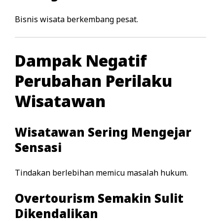
Bisnis wisata berkembang pesat.
Dampak Negatif
Perubahan Perilaku
Wisatawan
Wisatawan Sering Mengejar
Sensasi
Tindakan berlebihan memicu masalah hukum.
Overtourism Semakin Sulit
Dikendalikan