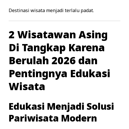
Destinasi wisata menjadi terlalu padat.
2 Wisatawan Asing
Di Tangkap Karena
Berulah 2026 dan
Pentingnya Edukasi
Wisata
Edukasi Menjadi Solusi
Pariwisata Modern