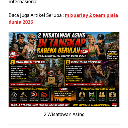
internasional.
Baca Juga Artikel Serupa :
mixparlay 2 team piala
dunia 2026
2 Wisatawan Asing