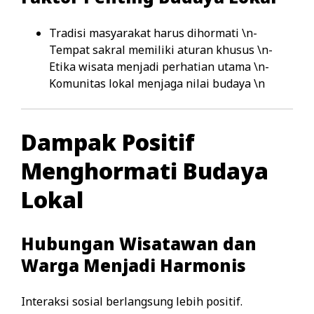
Tradisi masyarakat harus dihormati \n-
Tempat sakral memiliki aturan khusus \n-
Etika wisata menjadi perhatian utama \n-
Komunitas lokal menjaga nilai budaya \n
Dampak Positif
Menghormati Budaya
Lokal
Hubungan Wisatawan dan
Warga Menjadi Harmonis
Interaksi sosial berlangsung lebih positif.