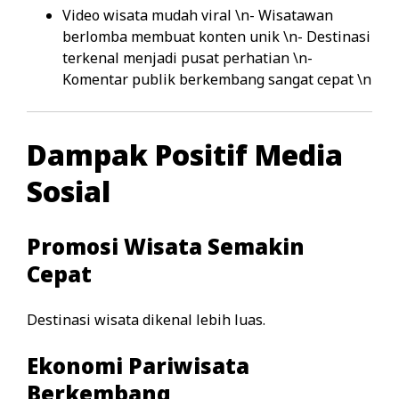
Video wisata mudah viral \n- Wisatawan
berlomba membuat konten unik \n- Destinasi
terkenal menjadi pusat perhatian \n-
Komentar publik berkembang sangat cepat \n
Dampak Positif Media
Sosial
Promosi Wisata Semakin
Cepat
Destinasi wisata dikenal lebih luas.
Ekonomi Pariwisata
Berkembang